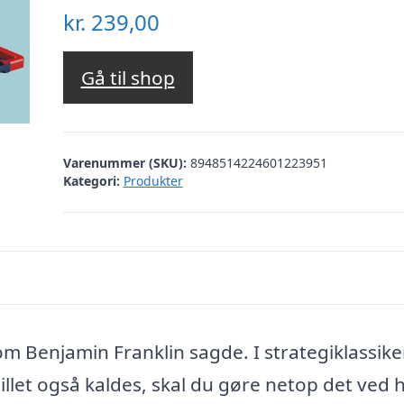
kr.
239,00
Gå til shop
Varenummer (SKU):
8948514224601223951
Kategori:
Produkter
som Benjamin Franklin sagde. I strategiklassik
illet også kaldes, skal du gøre netop det ved 