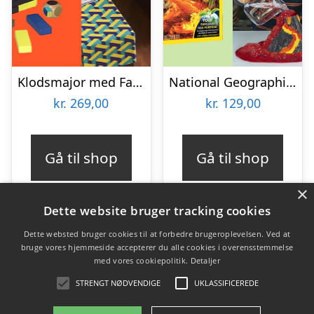
Klodsmajor med Farver
National Geographic Build Your Own Volcano
kr.
269,00
kr.
129,00
Gå til shop
Gå til shop
×
Dette website bruger tracking cookies
Dette websted bruger cookies til at forbedre brugeroplevelsen. Ved at
bruge vores hjemmeside accepterer du alle cookies i overensstemmelse
Varekategorier
med vores cookiepolitik.
Detaljer
Produkter
STRENGT NØDVENDIGE
UKLASSIFICEREDE