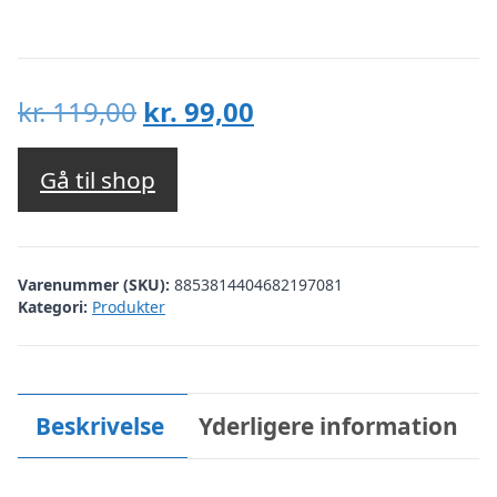
Den
Den
kr.
119,00
kr.
99,00
oprindelige
aktuelle
pris
pris
Gå til shop
var:
er:
kr. 119,00.
kr. 99,00.
Varenummer (SKU):
8853814404682197081
Kategori:
Produkter
Beskrivelse
Yderligere information