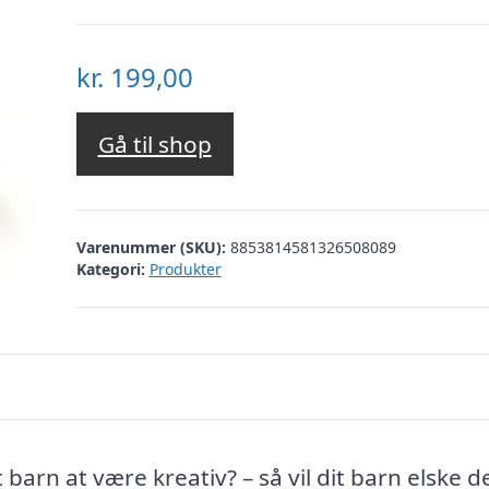
kr.
199,00
Gå til shop
Varenummer (SKU):
8853814581326508089
Kategori:
Produkter
t barn at være kreativ? – så vil dit barn elske 