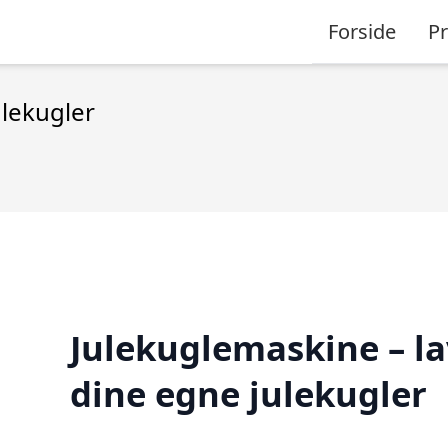
Forside
P
ulekugler
Julekuglemaskine – la
dine egne julekugler