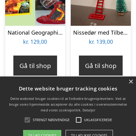
National Geographic Build Your Own Volcano
Nissedør med Tilbehør
kr.
129,00
kr.
139,00
Gå til shop
Gå til shop
×
Dette website bruger tracking cookies
Dette websted bruger cookies til at forbedre brugeroplevelsen. Ved at
bruge vores hjemmeside accepterer du alle cookies i overensstemmelse
Varekategorier
med vores cookiepolitik.
Detaljer
Produkter
STRENGT NØDVENDIGE
UKLASSIFICEREDE
TILLAD COOKIES
TILLAD IKKE COOKIES